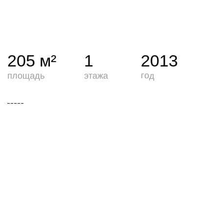
-----